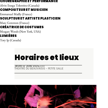
CHORÉGRAPHIE ET PERFORMANCE
Alvin Erasga Tolentino (Canada)
COMPOSITEUR ET MUSICIEN
Emmanuel Mailly (France)
SCULPTEUR ET ARTISTE PLASTICIEN
Marc Gerenton (France)
CRÉATRICE DE COSTUMES
Meagan Woods (New York, USA)
LUMIÈRES
Tory Ip (Canada)
Horaires et lieux
JEUDI 12 JUIN 2025
20H
THÉÂTRE DU BEAUVAISIS - PETITE SALLE
Galerie