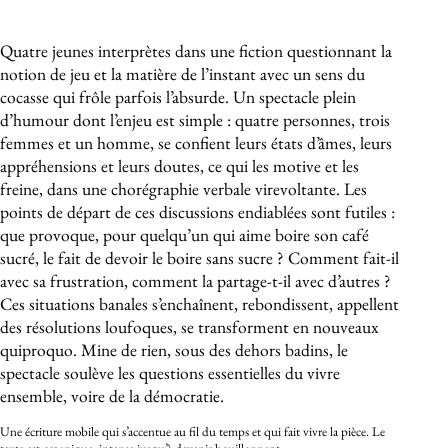
À propos de l'événement
Quatre jeunes interprètes dans une fiction questionnant la
notion de jeu et la matière de l’instant avec un sens du
cocasse qui frôle parfois l’absurde. Un spectacle plein
d’humour dont l’enjeu est simple : quatre personnes, trois
femmes et un homme, se confient leurs états d’âmes, leurs
appréhensions et leurs doutes, ce qui les motive et les
freine, dans une chorégraphie verbale virevoltante. Les
points de départ de ces discussions endiablées sont futiles :
que provoque, pour quelqu’un qui aime boire son café
sucré, le fait de devoir le boire sans sucre ? Comment fait-il
avec sa frustration, comment la partage-t-il avec d’autres ?
Ces situations banales s’enchaînent, rebondissent, appellent
des résolutions loufoques, se transforment en nouveaux
quiproquo. Mine de rien, sous des dehors badins, le
spectacle soulève les questions essentielles du vivre
ensemble, voire de la démocratie.
Une écriture mobile qui s’accentue au fil du temps et qui fait vivre la pièce. Le