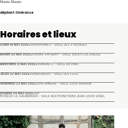
Martin Massier
dépliant itinérance
Horaires et lieux
LUNDI 19 MAI 2025
20H
SAVIGNIES - SALLE DES 3 VILLAGES
MARDI 20 MAI 2025
20H
ONS-EN-BRAY - SALLE SOCIO-CULTURELLE
MERCREDI 21 MAI 2025
20H
AGNETZ - SALLE DU PARC
JEUDI 22 MAI 2025
20H
BOUBIERS - SALLE DES FÊTES
VENDREDI 23 MAI 2025
20H
FORMERIE - SALLE LOUIS ARAGON
SAMEDI 24 MAI 2025
20H
PUISEUX-LE-HAUBERGER - SALLE MULTIFONCTIONS JEAN-LOUIS VOGEL
Galerie