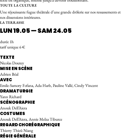
texte est organique, intense jusqu’à devenir bouillonnant.
TOUTE LA CULTURE
Une réjouissante fugue théâtrale d’une grande drôlerie sur nos ressassements et
nos dissensions intérieures.
LA TERRASSE
LUN 19.05 — SAM 24.05
durée 1h
tarif unique 6 €
TEXTE
Nicolas Doutey
MISE EN SCÈNE
Adrien Béal
AVEC
Emile-Samory Fofana, Ada Harb, Pauline Vallé, Cindy Vincent
DRAMATURGIE
Yann Richard
SCÉNOGRAPHIE
Anouk Dell’Aiera
COSTUMES
Anouk Dell’Aiera, Annie Melza Tiburce
REGARD CHORÉGRAPHIQUE
Thierry Thieû Niang
RÉGIE GÉNÉRALE