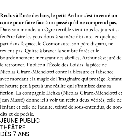
À propos de l'événement
Reclus à l’orée des bois, le petit Arthur s’est inventé un
conte pour faire face à un passé qu’il ne comprend pas.
Dans son monde, un Ogre terrible vient tous les jours à sa
fenêtre faire les yeux doux à sa mère distante, et quelque
part dans l’espace, le Cosmonaute, son père disparu, ne
revient pas. Quitte à braver la sombre forêt et le
bourdonnement menaçant des abeilles, Arthur s’est juré de
le retrouver. Publiée à l’École des Loisirs, la pièce de
Nicolas Girard-Michelotti conte la blessure et l’absence
avec mordant : la magie de l’imaginaire qui protège l’enfant
se heurte peu à peu à une réalité qui s’immisce dans sa
fiction. La compagnie Lichka (Nicolas Girard-Michelotti et
Jean Massé) donne ici à voir un récit à deux vérités, celle de
l’enfant et celle de l’adulte, teinté de sous-entendus, de non-
dits et de poésie.
JEUNE PUBLIC
THÉÂTRE
DÈS 7 ANS