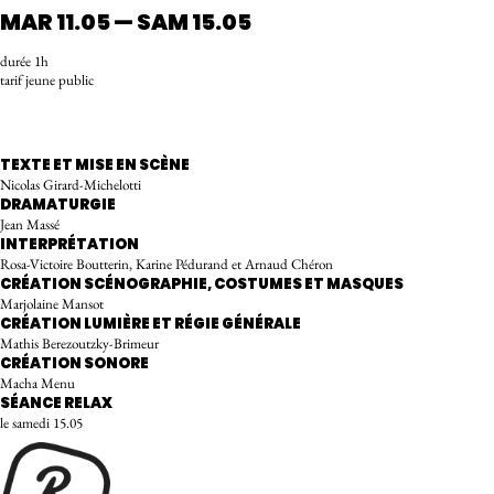
MAR 11.05 — SAM 15.05
durée 1h
tarif jeune public
RÉSERVER
TEXTE ET MISE EN SCÈNE
Nicolas Girard-Michelotti
DRAMATURGIE
Jean Massé
INTERPRÉTATION
Rosa-Victoire Boutterin, Karine Pédurand et Arnaud Chéron
CRÉATION SCÉNOGRAPHIE, COSTUMES ET MASQUES
Marjolaine Mansot
CRÉATION LUMIÈRE ET RÉGIE GÉNÉRALE
Mathis Berezoutzky-Brimeur
CRÉATION SONORE
Macha Menu
SÉANCE RELAX
le samedi 15.05
Relax