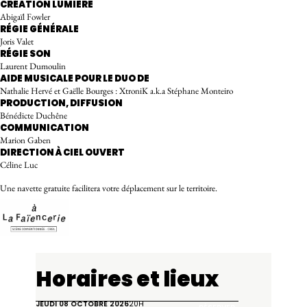
CRÉATION LUMIÈRE
Abigaïl Fowler
RÉGIE GÉNÉRALE
Joris Valet
RÉGIE SON
Laurent Dumoulin
AIDE MUSICALE POUR LE DUO DE
Nathalie Hervé et Gaëlle Bourges : XtroniK a.k.a Stéphane Monteiro
PRODUCTION, DIFFUSION
Bénédicte Duchêne
COMMUNICATION
Marion Gaben
DIRECTION À CIEL OUVERT
Céline Luc
Une navette gratuite facilitera votre déplacement sur le territoire.
La Faïencerie
Horaires et lieux
JEUDI 08 OCTOBRE 2026
20H