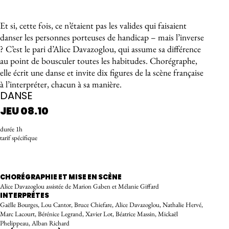
À propos de l'événement
Et si, cette fois, ce n’étaient pas les valides qui faisaient
danser les personnes porteuses de handicap – mais l’inverse
? C’est le pari d’Alice Davazoglou, qui assume sa différence
au point de bousculer toutes les habitudes. Chorégraphe,
elle écrit une danse et invite dix figures de la scène française
à l’interpréter, chacun à sa manière.
DANSE
JEU 08.10
durée 1h
tarif spécifique
RÉSERVER
CHORÉGRAPHIE ET MISE EN SCÈNE
Alice Davazoglou assistée de Marion Gaben et Mélanie Giffard
INTERPRÈTES
Gaëlle Bourges, Lou Cantor, Bruce Chiefare, Alice Davazoglou, Nathalie Hervé,
Marc Lacourt, Bérénice Legrand, Xavier Lot, Béatrice Massin, Mickaël
Phelippeau, Alban Richard