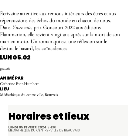
À propos de l'événement
Écrivaine attentive aux remous intérieurs des êtres et aux
répercussions des échos du monde en chacun de nous.
Dans
Vivre vite
, prix Goncourt 2022 aux éditions
Flammarion, elle revient vingt ans après sur la mort de son
mari en moto. Un roman qui est une réflexion sur le
destin, le hasard, les coïncidences.
LUN 05.02
gratuit
ANIMÉ PAR
Catherine Pont-Humbert
LIEU
Médiathèque du centre-ville, Beauvais
Horaires et lieux
LUNDI 05 FÉVRIER 2024
19H30
MÉDIATHÈQUE DU CENTRE-VILLE DE BEAUVAIS