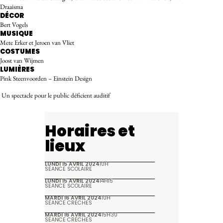
Draaisma
DÉCOR
Bert Vogels
MUSIQUE
Mete Erker et Jeroen van Vliet
COSTUMES
Joost van Wijmen
LUMIÈRES
Pink Steenvoorden – Einstein Design
Un spectacle pour le public déficient auditif
Horaires et
lieux
LUNDI 15 AVRIL 2024
10H
SÉANCE SCOLAIRE
LUNDI 15 AVRIL 2024
14H15
SÉANCE SCOLAIRE
MARDI 16 AVRIL 2024
10H
SÉANCE CRÈCHES
MARDI 16 AVRIL 2024
15H30
SÉANCE CRÈCHES