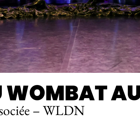
U WOMBAT AU
 associée – WLDN