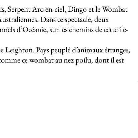
'événement
ris, Serpent Arc-en-ciel, Dingo et le Wombat
Australiennes. Dans ce spectacle, deux
nels d’Océanie, sur les chemins de cette île-
anne Leighton. Pays peuplé d’animaux étranges,
s, comme ce wombat au nez poilu, dont il est