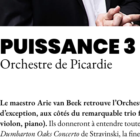
PUISSANCE 3
Orchestre de Picardie
À propos de l
Le maestro Arie van Beek retrouve l’Orche
d’exception, aux côtés du remarquable trio 
violon, piano).
Ils donneront à entendre toute 
Dumbarton Oaks Concerto
de Stravinski, la fin