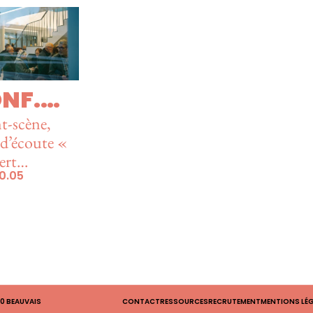
utour de l'é
NF.
SICALE
t-scène,
 d’écoute «
ert
0.05
sance 3 »
RVER
00 BEAUVAIS
CONTACT
RESSOURCES
RECRUTEMENT
MENTIONS LÉ