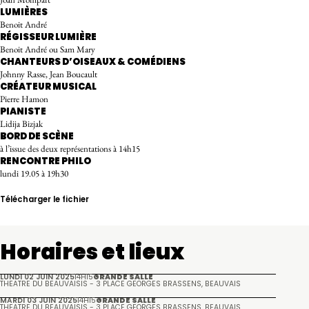
LUMIÈRES
Benoit André
RÉGISSEUR LUMIÈRE
Benoit André ou Sam Mary
CHANTEURS D’OISEAUX & COMÉDIENS
Johnny Rasse, Jean Boucault
CRÉATEUR MUSICAL
Pierre Hamon
PIANISTE
Lidija Bizjak
BORD DE SCÈNE
à l’issue des deux représentations à 14h15
RENCONTRE PHILO
lundi 19.05 à 19h30
Télécharger le fichier
Horaires et lieux
LUNDI 02 JUIN 2025
14H15
GRANDE SALLE
THÉÂTRE DU BEAUVAISIS - 3 PLACE GEORGES BRASSENS, BEAUVAIS
MARDI 03 JUIN 2025
14H15
GRANDE SALLE
THÉÂTRE DU BEAUVAISIS - 3 PLACE GEORGES BRASSENS, BEAUVAIS